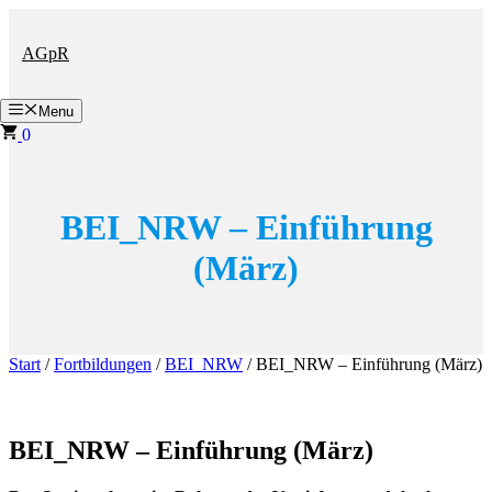
Zum
Inhalt
AGpR
springen
Menu
0
BEI_NRW – Einführung
(März)
Start
/
Fortbildungen
/
BEI_NRW
/ BEI_NRW – Einführung (März)
BEI_NRW – Einführung (März)