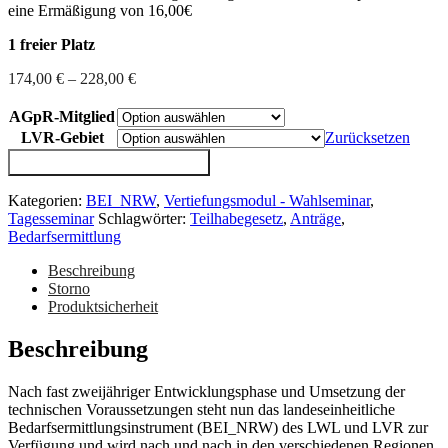
eine Ermäßigung von 16,00€
1 freier Platz
174,00
€
–
228,00
€
AGpR-Mitglied
LVR-Gebiet
Zurücksetzen
BEI_NRW
IN DEN WARENKORB
-
Einführung
Kategorien:
BEI_NRW
,
Vertiefungsmodul - Wahlseminar
,
(März)
Tagesseminar
Schlagwörter:
Teilhabegesetz
,
Anträge
,
Menge
Bedarfsermittlung
Beschreibung
Storno
Produktsicherheit
Beschreibung
Nach fast zweijähriger Entwicklungsphase und Umsetzung der
technischen Voraussetzungen steht nun das landeseinheitliche
Bedarfsermittlungsinstrument (BEI_NRW) des LWL und LVR zur
Verfügung und wird nach und nach in den verschiedenen Regionen