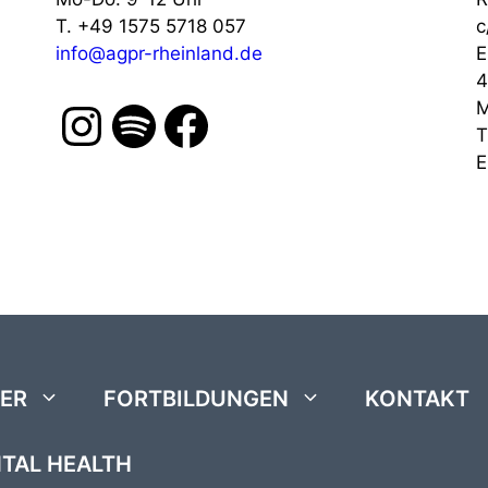
T. +49 1575 5718 057
c
info@agpr-rheinland.de
E
4
Instagram
Spotify
Facebook
M
T
E
DER
FORTBILDUNGEN
KONTAKT
NTAL HEALTH