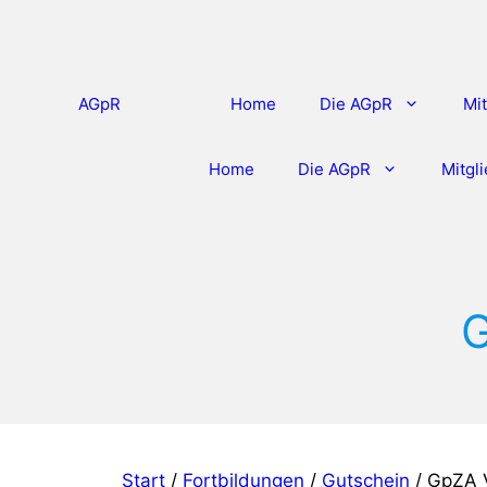
Zum
Inhalt
springen
AGpR
Home
Die AGpR
Mit
Home
Die AGpR
Mitgl
G
Start
/
Fortbildungen
/
Gutschein
/ GpZA V