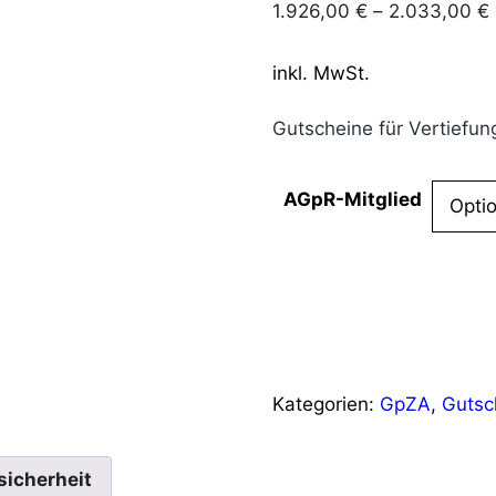
1.926,00
€
–
2.033,00
€
inkl. MwSt.
Gutscheine für Vertiefun
AGpR-Mitglied
GpZA
IN DEN WARENKORB
Vertiefungsmodul
I
Menge
Kategorien:
GpZA
,
Gutsc
sicherheit