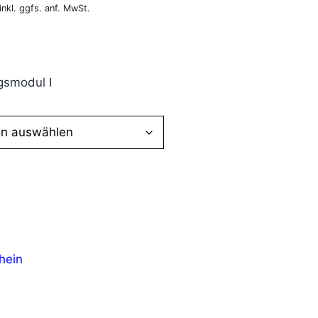
inkl. ggfs. anf. MwSt.
gsmodul I
hein