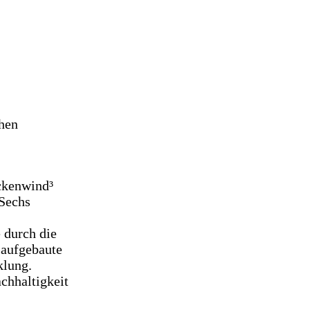
hen
ückenwind³
 Sechs
 durch die
 aufgebaute
klung.
chhaltigkeit