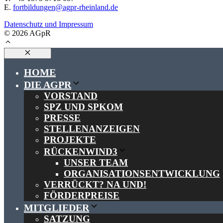
E.
fortbildungen@agpr-rheinland.de
Datenschutz und Impressum
© 2026 AGpR
Close
HOME
DIE AGPR
VORSTAND
SPZ UND SPKOM
PRESSE
STELLENANZEIGEN
PROJEKTE
RÜCKENWIND3
UNSER TEAM
ORGANISATIONSENTWICKLUNG
VERRÜCKT? NA UND!
FÖRDERPREISE
MITGLIEDER
SATZUNG