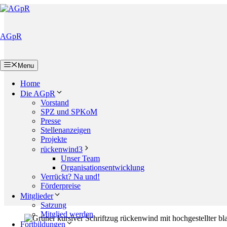
Zum
Inhalt
springen
AGpR
Menu
Home
Die AGpR
Vorstand
SPZ und SPKoM
Presse
Stellenanzeigen
Projekte
rückenwind3
Unser Team
Organisationsentwicklung
Verrückt? Na und!
Förderpreise
Mitglieder
Satzung
Mitglied werden
Fortbildungen