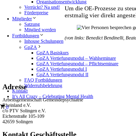
Organisationsentwicklung
Verrückt? Na und!
Um die OE-Prozesse zu steuer
Förderpreise
erstmalig vier direkt angest
Mitglieder
Satzung
Mitglied werden
Fortbildungen
(von links: Benedict Bendinelli, Beat
Inhouse Schulungen
GpZA
GpZA Basiskurs
GpZA Vertiefungsmodul – Wahlseminare
GpZA Vertiefungsmodul – Pflichtseminare
GpZA Vertiefungsmodul I
GpZA Vertiefungsmodul II
FAQ Fortbildungen
Widerrufsbelehrung
Adresse
Kontakt
It’s All Crazy – Celebrating Mental Health
Arbeitsgemeinschaft Gemeindepsychiatrie
Rheinland e.V.
0
c/o PTV Solingen e.V.
Eichenstraße 105-109
42659 Solingen
Kontakt Geschäftsstelle