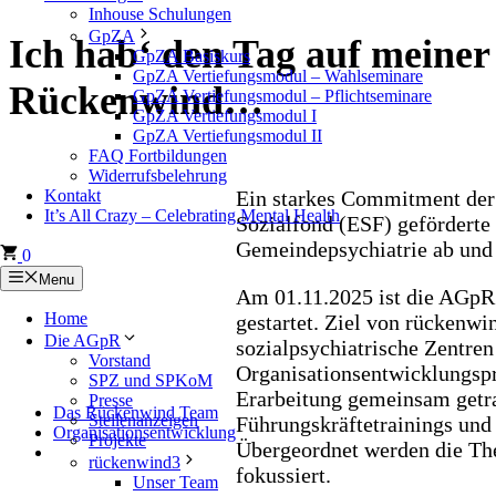
Inhouse Schulungen
GpZA
Ich hab‘ den Tag auf meiner 
GpZA Basiskurs
GpZA Vertiefungsmodul – Wahlseminare
Rückenwind…
GpZA Vertiefungsmodul – Pflichtseminare
GpZA Vertiefungsmodul I
GpZA Vertiefungsmodul II
FAQ Fortbildungen
Widerrufsbelehrung
Kontakt
Ein starkes Commitment der
It’s All Crazy – Celebrating Mental Health
Sozialfond (ESF) geförderte 
Gemeindepsychiatrie ab und 
0
Menu
Am 01.11.2025 ist die AGpR 
Home
gestartet. Ziel von rückenwin
Die AGpR
sozialpsychiatrische Zentren
Vorstand
Organisationsentwicklungspr
SPZ und SPKoM
Erarbeitung gemeinsam getra
Presse
Das Rückenwind Team
Stellenanzeigen
Führungskräftetrainings und 
Organisationsentwicklung
Projekte
Übergeordnet werden die The
rückenwind3
fokussiert.
Unser Team