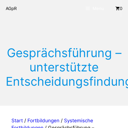
Zum
AGpR
Menu
0
Inhalt
springen
Gesprächsführung –
unterstützte
Entscheidungsfindun
Start
/
Fortbildungen
/
Systemische
Fortbildungen
/ Gesprächsführung –