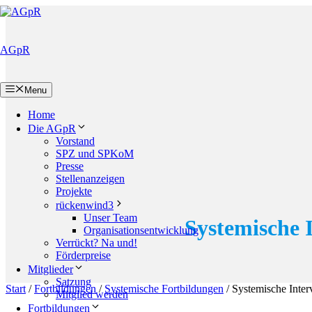
Zum
Inhalt
springen
AGpR
Menu
Home
Die AGpR
Vorstand
SPZ und SPKoM
Presse
Stellenanzeigen
Projekte
rückenwind3
Unser Team
Systemische 
Organisationsentwicklung
Verrückt? Na und!
Förderpreise
Mitglieder
Satzung
Start
/
Fortbildungen
/
Systemische Fortbildungen
/ Systemische Inter
Mitglied werden
Fortbildungen