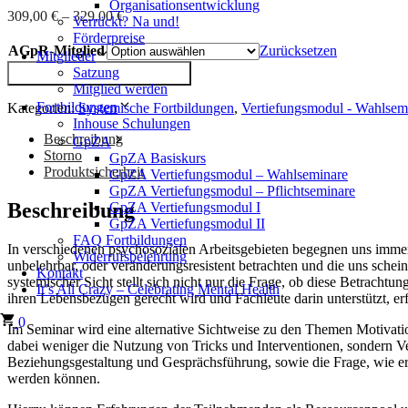
Organisationsentwicklung
309,00
€
–
329,00
€
Verrückt? Na und!
Förderpreise
AGpR-Mitglied
Zurücksetzen
Mitglieder
Systemische
IN DEN WARENKORB
Satzung
Interventionen
Mitglied werden
bei
Fortbildungen
Kategorien:
Systemische Fortbildungen
,
Vertiefungsmodul - Wahlsem
unmotivierten
Inhouse Schulungen
Klient*innen
Beschreibung
GpZA
Menge
Storno
GpZA Basiskurs
Produktsicherheit
GpZA Vertiefungsmodul – Wahlseminare
GpZA Vertiefungsmodul – Pflichtseminare
Beschreibung
GpZA Vertiefungsmodul I
GpZA Vertiefungsmodul II
FAQ Fortbildungen
In verschiedenen psychosozialen Arbeitsgebieten begegnen uns immer 
Widerrufsbelehrung
unbelehrbar, oder veränderungsresistent betrachten und die uns sche
Kontakt
systemischer Sicht stellt sich nicht nur die Frage, ob diese Betrachtun
It’s All Crazy – Celebrating Mental Health
ihren Lebensbezügen gerecht wird und Fachleute darin unterstützt, er
0
Im Seminar wird eine alternative Sichtweise zu den Themen Motivati
dabei weniger die Nutzung von Tricks und Interventionen, sondern 
Beziehungsgestaltung und Gesprächsführung, sowie die Frage, wie er
werden können.