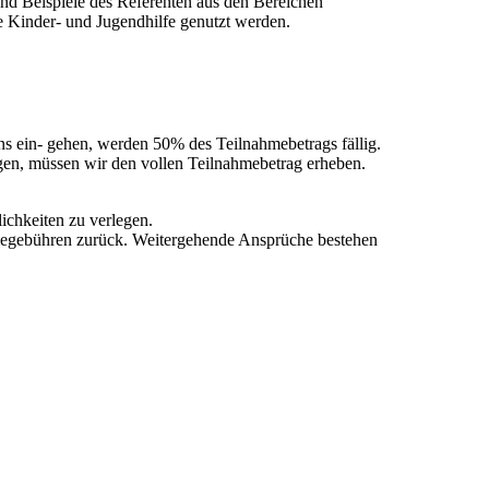
d Beispiele des Referenten aus den Bereichen
e Kinder- und Jugendhilfe genutzt werden.
ns ein- gehen, werden 50% des Teilnahmebetrags fällig.
lgen, müssen wir den vollen Teilnahmebetrag erheben.
ichkeiten zu verlegen.
ahmegebühren zurück. Weitergehende Ansprüche bestehen