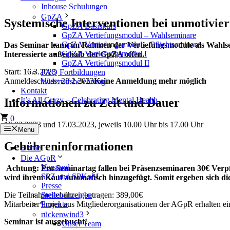
Inhouse Schulungen
GpZA
Systemische Interventionen bei unmotivier
GpZA Basiskurs
GpZA Vertiefungsmodul – Wahlseminare
GpZA Vertiefungsmodul – Pflichtseminare
Das Seminar kann im Rahmen der Vertiefungsmodule als Wahlsem
GpZA Vertiefungsmodul I
Interessierte außerhalb der GpZA offen.
GpZA Vertiefungsmodul II
Start:
16.3.2023
FAQ Fortbildungen
Anmeldeschluss:
28.2.2023
Keine Anmeldung mehr möglich
Widerrufsbelehrung
Kontakt
It’s All Crazy – Celebrating Mental Health
Informationen zu Zeit und Dauer
0
16.03.2023 und 17.03.2023, jeweils 10.00 Uhr bis 17.00 Uhr
Menu
Gebühreninformationen
Home
Die AGpR
Vorstand
Achtung: Pro Seminartag fallen bei Präsenzseminaren 30€ Verp
SPZ und SPKoM
wird ihrem Kauf automatisch hinzugefügt. Somit ergeben sich d
Presse
Stellenanzeigen
Die Teilnahmegebühren betragen: 389,00€
Projekte
Mitarbeiter*innen aus Mitgliederorganisationen der AGpR erhalten 
rückenwind3
Seminar ist ausgebucht!
Unser Team