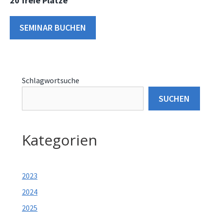
20 freie Plätze
Dieses
Produkt
SEMINAR BUCHEN
weist
mehrere
Varianten
Schlagwortsuche
auf.
Die
SUCHEN
Optionen
können
Kategorien
auf
der
Produktseite
2023
gewählt
werden
2024
2025