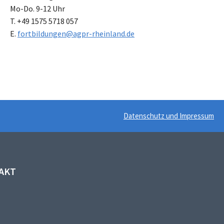
Mo-Do. 9-12 Uhr
T. +49 1575 5718 057
E.
fortbildungen@agpr-rheinland.de
Datenschutz und Impressum
AKT