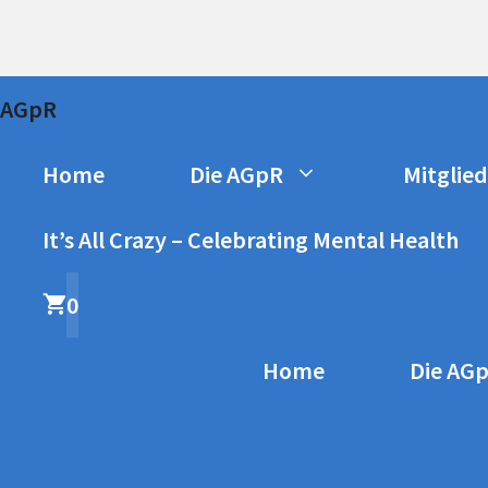
Zum
Inhalt
springen
AGpR
Home
Die AGpR
Mitglie
It’s All Crazy – Celebrating Mental Health
0
Home
Die AG